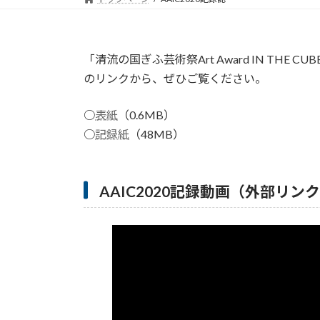
「清流の国ぎふ芸術祭Art Award IN THE
のリンクから、ぜひご覧ください。
○
表紙
（0.6MB）
○
記録紙
（48MB）
AAIC2020記録動画（外部リン