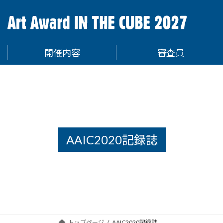
コ
ナ
ン
ビ
テ
ゲ
ン
ー
開催内容
審査員
ツ
シ
へ
ョ
ス
ン
キ
に
ッ
移
プ
動
AAIC2020記録誌
トップページ
AAIC2020記録誌