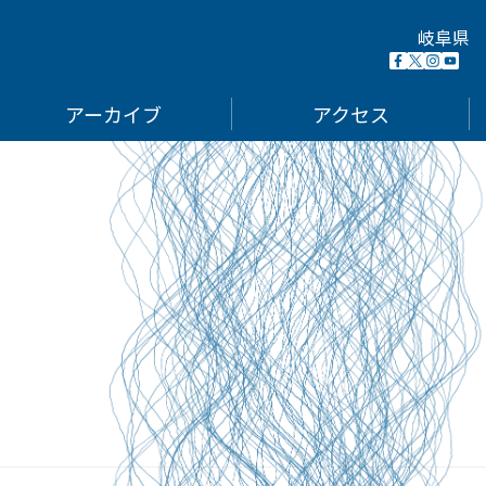
岐阜県
Facebook
X
Insta
You
(Opens
(formerl
(Open
(Op
in
Twitter)
in
in
アーカイブ
アクセス
new
(Opens
new
ne
window)
in
wind
win
new
window