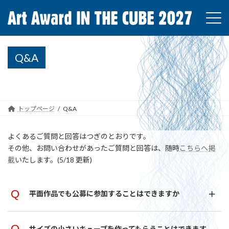
コ
ナ
ン
ビ
テ
ゲ
ン
ー
ツ
シ
Q&A
へ
ョ
ス
ン
キ
に
ッ
移
プ
動
トップページ
Q&A
よくあるご質問と回答はつぎのとおりです。
その他、お問い合わせがあったご質問と回答は、随時
こちらへ掲
載
いたします。(5/18 更新)
平面作品でも公募に参加することはできますか
サイズの小さいキューブを作ってもらうことはできます