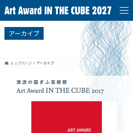
コ
ナ
ン
ビ
テ
ゲ
ン
ー
ツ
シ
アーカイブ
へ
ョ
ス
ン
キ
に
ッ
移
プ
動
トップページ
アーカイブ