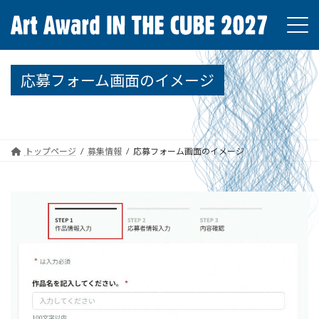
コ
ナ
ン
ビ
テ
ゲ
ン
ー
ツ
シ
応募フォーム画面のイメージ
へ
ョ
ス
ン
キ
に
ッ
移
プ
動
トップページ
募集情報
応募フォーム画面のイメージ