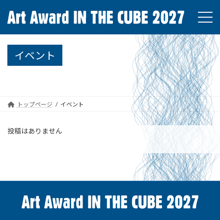
コ
ナ
ン
ビ
テ
ゲ
ン
ー
ツ
シ
イベント
へ
ョ
ス
ン
キ
に
ッ
移
プ
動
トップページ
イベント
投稿はありません