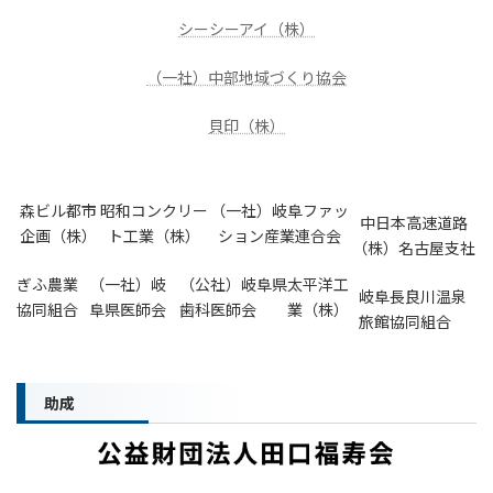
シーシーアイ（株）
（一社）中部地域づくり協会
貝印（株）
森ビル都市
昭和コンクリー
（一社）岐阜ファッ
中日本高速道路
企画（株）
ト工業（株）
ション産業連合会
（株）名古屋支社
ぎふ農業
（一社）岐
（公社）岐阜県
太平洋工
岐阜長良川温泉
協同組合
阜県医師会
歯科医師会
業（株）
旅館協同組合
助成