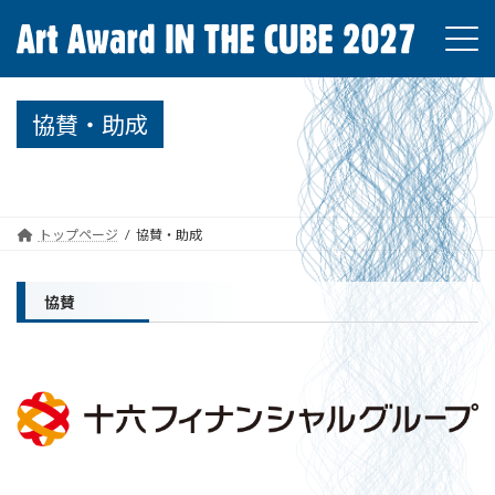
コ
ナ
ン
ビ
テ
ゲ
ン
ー
ツ
シ
協賛・助成
へ
ョ
ス
ン
キ
に
ッ
移
プ
動
トップページ
協賛・助成
協賛