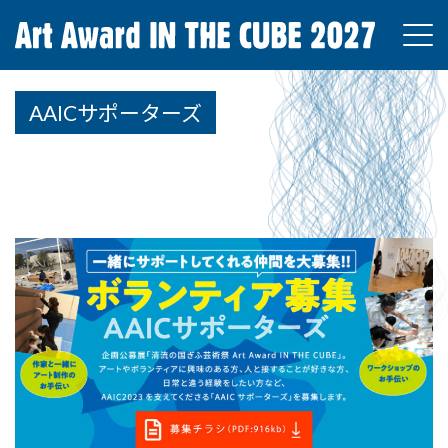
コ
ナ
ン
ビ
テ
ゲ
ン
ー
ツ
シ
AAICサポーターズ
へ
ョ
ス
ン
キ
に
ッ
移
プ
動