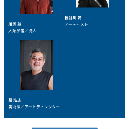
長谷川 愛
川瀬 慈
アーティスト
人類学者／詩人
藤 浩志
美術家／アートディレクター