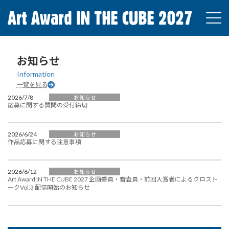
コ
ナ
ン
ビ
テ
ゲ
ン
ー
ツ
シ
へ
ョ
お知らせ
ス
ン
Information
キ
に
一覧を見る
ッ
移
プ
動
作品募集
2026/7/8
お知らせ
応募に関する質問の受付締切
応募締切：2026年7月10日(金)
2026/6/24
お知らせ
作品応募に関する注意事項
2026/6/12
お知らせ
Art Award IN THE CUBE 2027 企画委員・審査員・前回入賞者によるクロスト
ークVol.3 配信開始のお知らせ