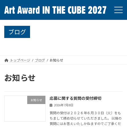
コ
ナ
ン
ビ
テ
ゲ
ン
ー
ツ
シ
ブログ
へ
ョ
ス
ン
キ
に
ッ
移
プ
動
トップページ
ブログ
お知らせ
お知らせ
応募に関する質問の受付締切
お知らせ
2026年7月8日
質問の受付は２０２６年６月３０日（火）をも
ちまして締め切らせていただきました。 以降の
質問にはお答えいたしかねますのでご了承くだ