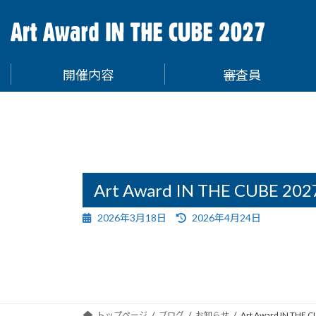
コ
ナ
ン
ビ
テ
ゲ
ン
ー
開催内容
審査員
ツ
シ
へ
ョ
ス
ン
キ
に
ッ
移
プ
動
Art Award IN THE CUB
最
2026年3月18日
2026年4月24日
終
更
新
日
時
:
トップページ
ブログ
お知らせ
Art Award IN 