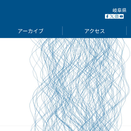
岐阜県
Facebook
X
Insta
You
(Opens
(formerl
(Open
(Op
in
Twitter)
in
in
アーカイブ
アクセス
new
(Opens
new
ne
window)
in
wind
win
new
window